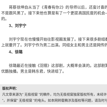
蒋蔡徐坤自从当了《青春有你2》的导师以后，还蛮讨喜
不是跟风黑了。接下来他也算是有了一个更提高国民度的机会
的。
3、刘宇宁
刘宇宁现在也慢慢开始往影视圈发展了。接下来很多剧组
上就要开了。刘宇宁作为男二出演。同组女主和男主还是网传
4、徐璐
徐璐最近在接触《羽猎》这部剧，大概率会演的。这部剧
优酷独播。男主是韩东君，快进组了。
版权声明：
凡文章来源为" 无极视窗 "的稿件，均为无极视窗独家版权所有，未经
"，并保留" 无极视窗 "的电头。如本网转载稿涉及版权等问题，请及时