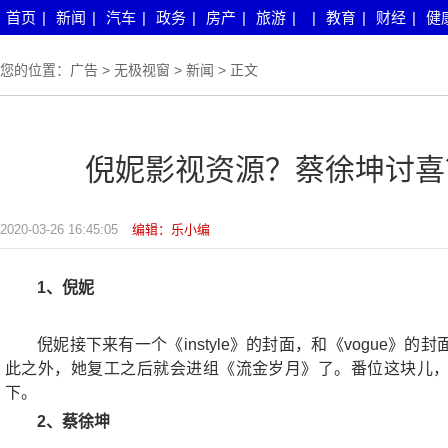
首页
|
新闻
|
汽车
|
政务
|
房产
|
旅游
|
|
教育
|
财经
|
健
您的位置：
广告
>
无极视窗
>
新闻
> 正文
倪妮影视资源？蔡徐坤讨喜
2020-03-26 16:45:05
编辑：乐小编
1、倪妮
倪妮接下来有一个《instyle》的封面，和《vogue
此之外，她复工之后就会进组《流金岁月》了。番位这块儿
下。
2、蔡徐坤